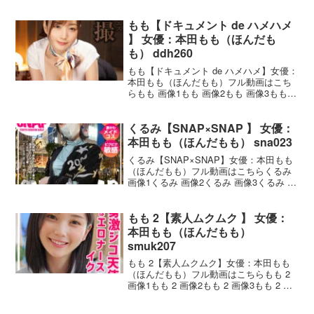
もも キミきめの作品概要品番：agi008見
た目清楚系だけどエロい事大好きキャバ
嬢のお姉さんがハメ撮り動画に応募して
もも【ドキュメント de ハメハメ
くれ
】 女優：本田もも（ほんだも
も） ddh260
もも【ドキュメント de ハメハメ】女優：
本田もも（ほんだもも）フル動画はこち
らもも 画像1もも 画像2もも 画像3もも
画像4もも 画像5もも ドキュメント de ハ
メハメの作品概要品番：ddh260レビュー
: 5.00発売日 : 20
くるみ【SNAP×SNAP 】 女優：
本田もも（ほんだもも） sna023
くるみ【SNAP×SNAP】女優：本田もも
（ほんだもも）フル動画はこちらくるみ
画像1くるみ 画像2くるみ 画像3くるみ 画
像4くるみ 画像5くるみ SNAP×SNAPの
作品概要品番：sna023発売日 : 2024-10-
11収録 : 1
もも 2【素人ムクムク 】 女優：
本田もも（ほんだもも）
smuk207
もも 2【素人ムクムク】女優：本田もも
（ほんだもも）フル動画はこちらもも 2
画像1もも 2 画像2もも 2 画像3もも 2 画
像4もも 2 画像5もも 2 素人ムクムクの作
品概要品番：smuk207レビュー : 5.00発