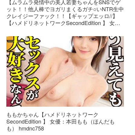
【ムラムラ発情中の美人若妻ちゃんをSNSでゲ
ット！！他人棒でヨガリまくるガチ○いNTR生中
クレイジーファック！！【ギャップエッロ//】
【ハメドリネットワークSecondEdition 】 女
優：本田もも（ほんだもも）
h_1472uinav00022
ももかちゃん【ハメドリネットワーク
SecondEdition 】 女優：本田もも（ほんだも
も） hmdnc758