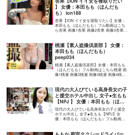
杏果【ION イイ女を寝取りたい
発
】 女優：本田もも（ほんだも
も） ion188
杏果【ION イイ女を寝取りたい】女優：
本田もも（ほんだもも）フル動画はこち
ら杏果 画像1杏果 画像2杏果 画像3杏果
画像4杏果 画像5杏果 ION イイ女を寝取
りたいの作品概要品番：ion188レビュー :
5.00発売日 : 2024
桃瀬【素人盗撮倶楽部 】 女優：
本田もも（ほんだもも）
peep034
桃瀬【素人盗撮倶楽部】女優：本田もも
（ほんだもも）フル動画はこちら桃瀬 画
像1桃瀬 画像2桃瀬 画像3桃瀬 画像4桃瀬
画像5桃瀬 素人盗撮倶楽部の作品概要品
番：peep034レビュー : 3.75発売日 :
2024-04-01収録 :
現代の大人びている高身長女の子
と援交ホテル中出し 女子●生もも
【NPJ 】 女優：本田もも（ほん
だもも） npjs00169
現代の大人びている高身長女の子と援交
ホテル中出し 女子●生もも【NPJ】女
優：本田もも（ほんだもも）フル動画は
こちら現代の大人びている高身長女の子
と援交ホテル中出し 女子●生もも 画像1
現代の大人びている高身長女の子と援交
ももか 密室タクシードライバー