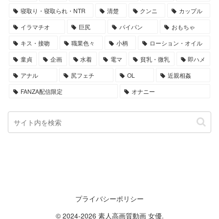
寝取り・寝取られ・NTR
清楚
クンニ
カップル
イラマチオ
巨尻
パイパン
おもちゃ
キス・接吻
職業色々
小柄
ローション・オイル
童貞
企画
水着
電マ
貧乳・微乳
即ハメ
アナル
尻フェチ
OL
近親相姦
FANZA配信限定
オナニー
プライバシーポリシー
© 2024-2026 素人高画質動画 女優.