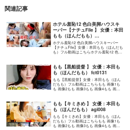
関連記事
ホテル羞恥12 色白美脚ハウスキ
ーパー【ナチュFile 】 女優：本田
もも（ほんだもも）
1nhdtb95004
ホテル羞恥12 色白美脚ハウスキーパー
【ナチュFile】女優：本田もも（ほんだも
も）フル動画はこちらホテル羞恥12 色白
美脚ハウスキーパー 画像1ホテル羞恥12
色白美脚ハウスキーパー 画像2ホテル羞
恥12 色白美脚ハウスキーパー 画像3ホ
もも【黒船提督 】 女優：本田も
も（ほんだもも） fct0131
もも【黒船提督】女優：本田もも（ほん
だもも）フル動画はこちらもも 画像1も
も 画像2もも 画像3もも 画像4もも 画像5
もも 黒船提督の作品概要品番：fct0131攻
めに攻めた貴重映像になります。普通に
昼職として働く美人OLがイキまくる姿を
もも【キミきめ 】 女優：本田も
も（ほんだもも） agi008
もも【キミきめ】女優：本田もも（ほん
だもも）フル動画はこちらもも 画像1も
も 画像2もも 画像3もも 画像4もも 画像5