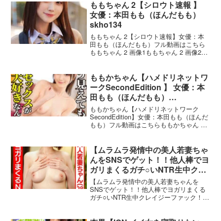
売日 : 202
ももちゃん 2【シロウト速報 】
女優：本田もも（ほんだもも）
skho134
ももちゃん 2【シロウト速報】女優：本
田もも（ほんだもも）フル動画はこちら
ももちゃん 2 画像1ももちゃん 2 画像2も
もちゃん 2 画像3ももちゃん 2 画像4もも
ちゃん 2 画像5ももちゃん 2 シロウト速
報の作品概要品番：skho13
ももかちゃん【ハメドリネットワ
ークSecondEdition 】 女優：本
田もも（ほんだもも）
hmdnc758
ももかちゃん【ハメドリネットワーク
SecondEdition】女優：本田もも（ほんだ
もも）フル動画はこちらももかちゃん 画
像1ももかちゃん 画像2ももかちゃん 画像
3ももかちゃん 画像4ももかちゃん 画像5
ももかちゃん ハメドリネットワーク
【ムラムラ発情中の美人若妻ちゃ
んをSNSでゲット！！他人棒でヨ
ガリまくるガチ○いNTR生中クレ
イジーファック！！【ギャップエ
【ムラムラ発情中の美人若妻ちゃんを
ッロ//】【ハメドリネットワーク
SNSでゲット！！他人棒でヨガリまくる
ガチ○いNTR生中クレイジーファック！！
SecondEdition 】 女優：本田も
【ギャップエッロ//】【ハメドリネットワ
も（ほんだもも）
ークSecondEdition】女優：本田もも（ほ
h_1472uinav00022
んだもも）フル動画はこちら【ムラムラ