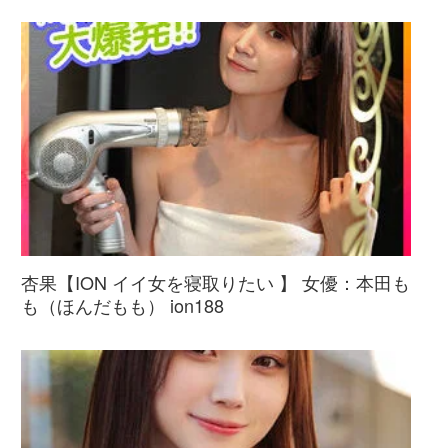
杏果【ION イイ女を寝取りたい 】 女優：本田も
も（ほんだもも） ion188