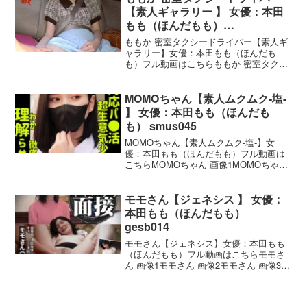
ホテル中出し 女子
【素人ギャラリー 】 女優：本田
もも（ほんだもも）
h_1776vtaxd00071
ももか 密室タクシードライバー【素人ギ
ャラリー】女優：本田もも（ほんだも
も）フル動画はこちらももか 密室タクシ
ードライバー 画像1ももか 密室タクシー
ドライバー 画像2ももか 密室タクシード
ライバー 画像3ももか 密室タクシードラ
MOMOちゃん【素人ムクムク-塩-
イバー 画
】 女優：本田もも（ほんだも
も） smus045
MOMOちゃん【素人ムクムク-塩-】女
優：本田もも（ほんだもも）フル動画は
こちらMOMOちゃん 画像1MOMOちゃん
画像2MOMOちゃん 画像3MOMOちゃん
画像4MOMOちゃん 画像5MOMOちゃん
素人ムクムク-塩-の作品概要品番：
モモさん【ジェネシス 】 女優：
本田もも（ほんだもも）
gesb014
モモさん【ジェネシス】女優：本田もも
（ほんだもも）フル動画はこちらモモさ
ん 画像1モモさん 画像2モモさん 画像3モ
モさん 画像4モモさん 画像5モモさん ジ
ェネシスの作品概要品番：gesb014レビ
ュー : 4.00発売日 : 2024-