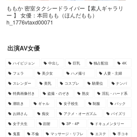
ももか 密室タクシードライバー【素人ギャラリ
ー 】 女優：本田もも（ほんだもも）
h_1776vtaxd00071
出演AV女優
ハイビジョン
中出し
巨乳
独占配信
4K
フェラ
美少女
ハメ撮り
人妻・主婦
スレンダー
美乳
コスプレ
騎乗位
ナンパ
特典画像付き
盗撮・のぞき
熟女
淫乱・ハード系
潮吹き
ギャル
女子校生
制服
バック
お姉さん
痴女
アクメ・オーガズム
パイズリ
女子大生
顔射
3P・4P
ドキュメンタリー
鬼畜
不倫
マッサージ・リフレ
エステ
手コキ