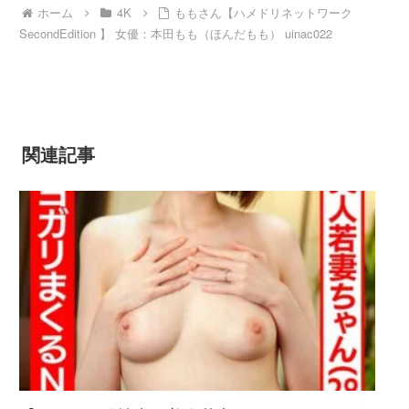
ホーム
4K
ももさん【ハメドリネットワーク
SecondEdition 】 女優：本田もも（ほんだもも） uinac022
関連記事